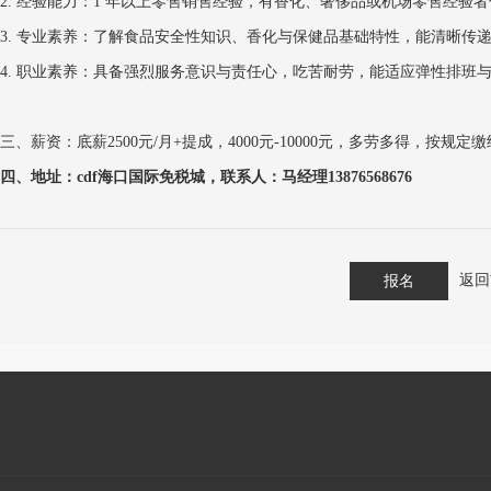
2.
经验能力：
1
年以上零售销售经验，有香化、奢侈品或机场零售经验者
3.
专业素养：了解食品安全性知识、香化与保健品基础特性，能清晰传
4.
职业素养：具备强烈服务意识与责任心，吃苦耐劳，能适应弹性排班
三、薪资：底薪2500元/月+提成，4000元-10000元，多劳多得，按规
四、地址：
cdf
海口国际免税城，联系人：马经理
13876568676
返回
报名