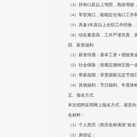
（
）持有
及以上驾照，熟练驾驶
3
C2
（
）常驻海口，能稳定在海口工作
4
（
）具备
年及以上全职工作经验
5
1
（
）综合素质高，工作严谨负责、
6
四、薪资福利
（
）薪资待遇：基本工资
绩效奖
1
+
（
）社会保险：按规定缴纳五险一
2
（
）带薪假期：享受国家法定节假
3
（
）其他福利：节日福利、年度体
4
五、报名方式
本次招聘采用网上报名方式，请意向
名材料：
（
）个人简历（简历名称请按“姓名
1
（
）身份证；
2