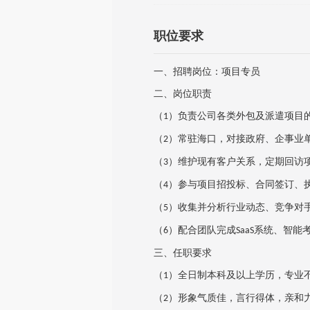
职位要求
一、招聘岗位：项目专员
二、岗位职责
（
）负责公司各类外包及派遣项目
1
（
）常驻海口，对接政府、企事业
2
（
）维护现有客户关系，定期回访
3
（
）参与项目招投标、合同签订、
4
（
）收集并分析行业动态、竞争对
5
（
）配合团队完成
系统、智能
6
SaaS
三、任职要求
（
）全日制本科及以上学历，专业
1
（
）形象气质佳，言行得体，亲和
2