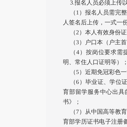
3.报名人员必须上传
（
1）报名人员需完
人签名后上传，一式一
（
2）本人有效身份
（
3）户口本（户主
（
4）按岗位要求需
明、常住人口证明等）
（
5）近期免冠彩色
（
6）毕业证、学位
育部留学服务中心出具
书》；
（
7）从中国高等教育学生
育部学历证书电子注册